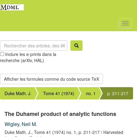
Toggl
naviga
Inclure les e-prints dans la
recherche (arXiv, HAL)
Duke Math. J.
Tome 41 (1974)
no. 1
p. 211-217
The Duhamel product of analytic functions
Wigley, Neil M.
Duke Math. J.,
Tome 41 (1974) no. 1,
p. 211-217
/ Harvested