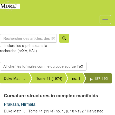
Toggl
naviga
Inclure les e-prints dans la
recherche (arXiv, HAL)
Duke Math. J.
Tome 41 (1974)
no. 1
p. 187-192
Curvature structures in complex manifolds
Prakash, Nirmala
Duke Math. J.,
Tome 41 (1974) no. 1,
p. 187-192
/ Harvested