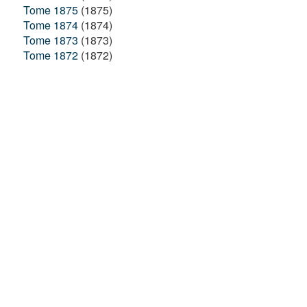
Tome 1875
(1875)
Tome 1874
(1874)
Tome 1873
(1873)
Tome 1872
(1872)