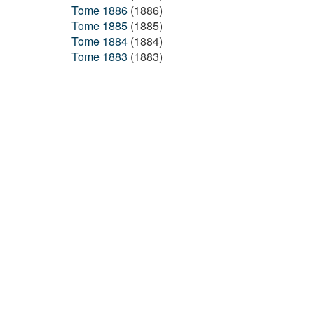
Tome 1886
(1886)
Tome 1885
(1885)
Tome 1884
(1884)
Tome 1883
(1883)