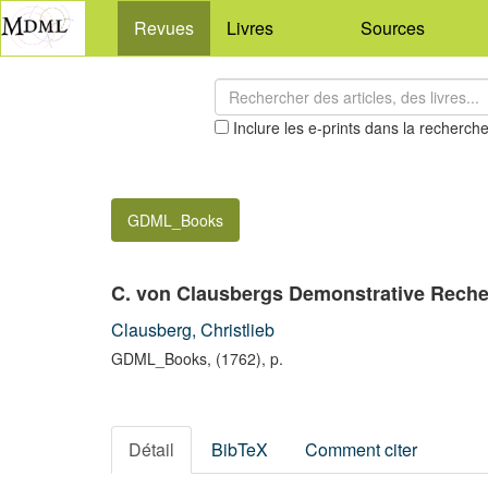
Revues
Livres
Sources
Inclure les e-prints dans la recherch
GDML_Books
C. von Clausbergs Demonstrative Rechen
Clausberg, Christlieb
GDML_Books, (1762), p.
Détail
BibTeX
Comment citer