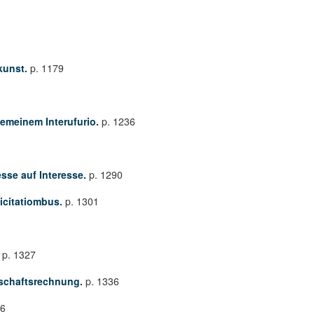
kunst.
p. 1179
emeinem Interufurio.
p. 1236
esse auf Interesse.
p. 1290
Licitatiombus.
p. 1301
.
p. 1327
llschaftsrechnung.
p. 1336
56