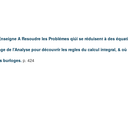
nseigne A Resoudre les Problémes qiúi se réduisent à des équa
usage de l'Analyse pour découvrir les regles du calcul integral, & o
es burloges.
p. 424