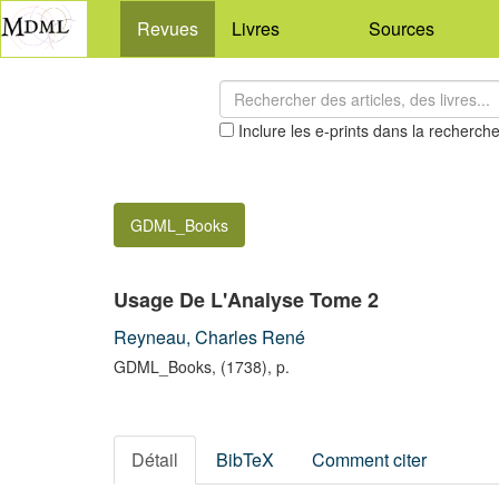
Revues
Livres
Sources
Inclure les e-prints dans la recherch
GDML_Books
Usage De L'Analyse Tome 2
Reyneau, Charles René
GDML_Books, (1738), p.
Détail
BibTeX
Comment citer