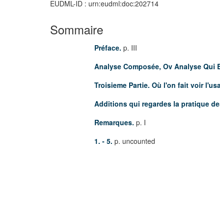
EUDML-ID : urn:eudml:doc:202714
Sommaire
Préface.
p. III
Analyse Composée, Ov Analyse Qui E
Troisieme Partie. Où l'on fait voir l'
Additions qui regardes la pratique d
Remarques.
p. I
1. - 5.
p. uncounted