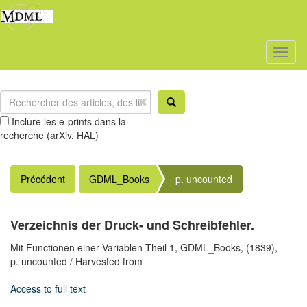
Toggl
naviga
Inclure les e-prints dans la
recherche (arXiv, HAL)
Précédent
GDML_Books
p. uncounted
Verzeichnis der Druck- und Schreibfehler.
Mit Functionen einer Variablen Theil 1,
GDML_Books,
(1839),
p. uncounted
/ Harvested from
Access to full text