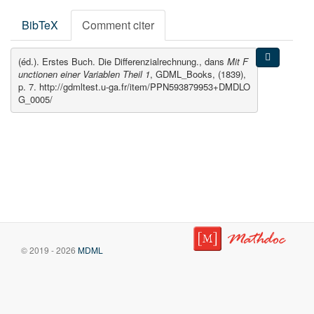
BibTeX
Comment citer
(éd.). Erstes Buch. Die Differenzialrechnung., dans
Mit F
unctionen einer Variablen Theil 1
, GDML_Books, (1839),
p. 7. http://gdmltest.u-ga.fr/item/PPN593879953+DMDLO
G_0005/
© 2019 - 2026
MDML