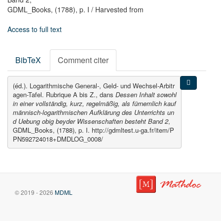
GDML_Books,
(1788),
p. I
/ Harvested from
Access to full text
BibTeX
Comment citer
(éd.). Logarithmische General-, Geld- und Wechsel-Arbitr
agen-Tafel. Rubrique A bis Z., dans
Dessen Inhalt sowohl
in einer vollständig, kurz, regelmäßig, als fürnemlich kauf
männisch-logarithmischen Aufklärung des Unterrichts un
d Uebung obig beyder Wissenschaften besteht Band 2
,
GDML_Books, (1788), p. I. http://gdmltest.u-ga.fr/item/P
PN592724018+DMDLOG_0008/
© 2019 - 2026
MDML