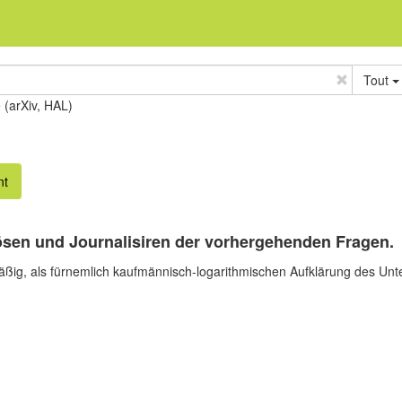
Tout
e (arXiv, HAL)
nt
sen und Journalisiren der vorhergehenden Fragen.
lmäßig, als fürnemlich kaufmännisch-logarithmischen Aufklärung des U