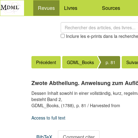
Revues
Livres
Sources
Inclure les e-prints dans la recherch
Précédent
GDML_Books
p. 81
Suiva
Zwote Abtheilung. Anweisung zum Auflö
Dessen Inhalt sowohl in einer vollständig, kurz, rege
besteht Band 2,
GDML_Books,
(1788),
p. 81
/ Harvested from
Access to full text
BibTeX
Comment citer