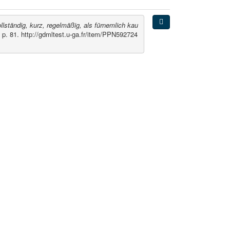
llständig, kurz, regelmäßig, als fürnemlich kau
p. 81. http://gdmltest.u-ga.fr/item/PPN592724