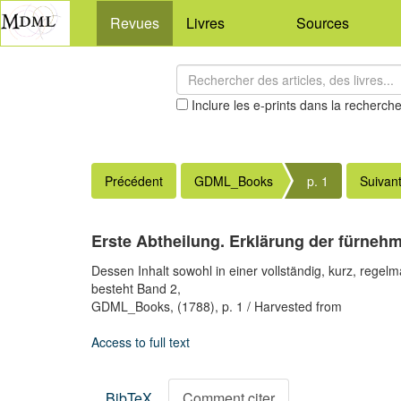
Revues
Livres
Sources
Inclure les e-prints dans la recherch
Précédent
GDML_Books
p. 1
Suivan
Erste Abtheilung. Erklärung der fürneh
Dessen Inhalt sowohl in einer vollständig, kurz, rege
besteht Band 2,
GDML_Books,
(1788),
p. 1
/ Harvested from
Access to full text
BibTeX
Comment citer