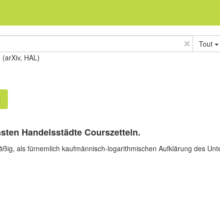
Tout
e (arXiv, HAL)
t
msten Handelsstädte Courszetteln.
lmäßig, als fürnemlich kaufmännisch-logarithmischen Aufklärung des U