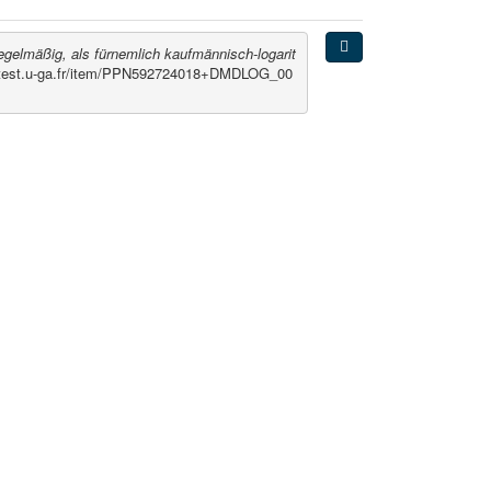
regelmäßig, als fürnemlich kaufmännisch-logarit
mltest.u-ga.fr/item/PPN592724018+DMDLOG_00