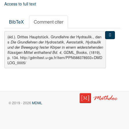
Access to full text
BibTeX
Comment citer
(éd.). Drittes Hauptstück. Grundlehre der Hydraulik., dan
s
Die Grundlehren der Hydrostatik, Aerostatik, Hydraulik
und der Bewegung fester Körper in einem widerstehenden
flüssigen Mittel enthaltend Bd. 4
, GDML_Books, (1819),
p. 134. http://gdmltest.u-ga.fr/item/PPN588378933+DMD
LOG_0005/
© 2019 - 2026
MDML