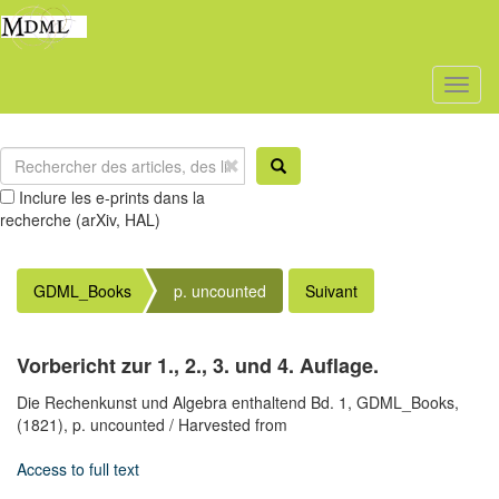
Toggl
naviga
Inclure les e-prints dans la
recherche (arXiv, HAL)
GDML_Books
p. uncounted
Suivant
Vorbericht zur 1., 2., 3. und 4. Auflage.
Die Rechenkunst und Algebra enthaltend Bd. 1,
GDML_Books,
(1821),
p. uncounted
/ Harvested from
Access to full text