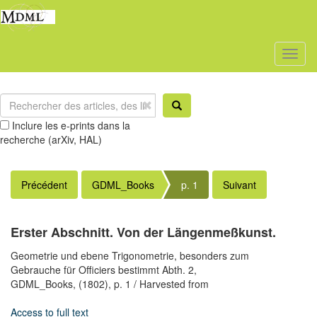
Toggl
naviga
Inclure les e-prints dans la
recherche (arXiv, HAL)
Précédent
GDML_Books
p. 1
Suivant
Erster Abschnitt. Von der Längenmeßkunst.
Geometrie und ebene Trigonometrie, besonders zum
Gebrauche für Officiers bestimmt Abth. 2,
GDML_Books,
(1802),
p. 1
/ Harvested from
Access to full text