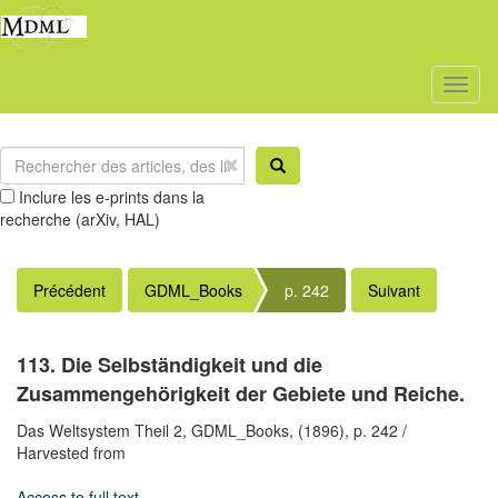
Toggl
naviga
Inclure les e-prints dans la
recherche (arXiv, HAL)
Précédent
GDML_Books
p. 242
Suivant
113. Die Selbständigkeit und die
Zusammengehörigkeit der Gebiete und Reiche.
Das Weltsystem Theil 2,
GDML_Books,
(1896),
p. 242
/
Harvested from
Access to full text