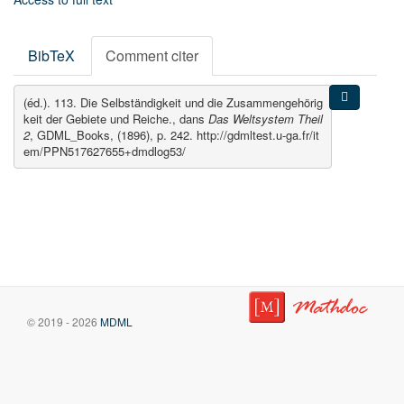
BibTeX
Comment citer
(éd.). 113. Die Selbständigkeit und die Zusammengehörig
keit der Gebiete und Reiche., dans
Das Weltsystem Theil
2
, GDML_Books, (1896), p. 242. http://gdmltest.u-ga.fr/it
em/PPN517627655+dmdlog53/
© 2019 - 2026
MDML