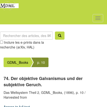
Toggl
naviga
Inclure les e-prints dans la
recherche (arXiv, HAL)
GDML_Books
p. 10
74. Der objektive Galvanismus und der
subjektive Geruch.
Das Weltsystem Theil 2,
GDML_Books,
(1896),
p. 10
/
Harvested from
Access to full text