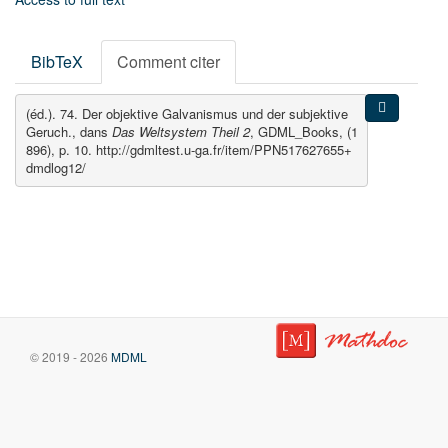
BibTeX
Comment citer
(éd.). 74. Der objektive Galvanismus und der subjektive
Geruch., dans
Das Weltsystem Theil 2
, GDML_Books, (1
896), p. 10. http://gdmltest.u-ga.fr/item/PPN517627655+
dmdlog12/
© 2019 - 2026
MDML