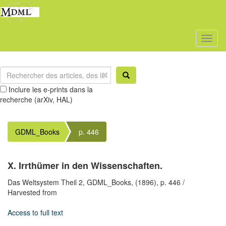
Toggl
naviga
Inclure les e-prints dans la
recherche (arXiv, HAL)
GDML_Books
p. 446
X. Irrthümer in den Wissenschaften.
Das Weltsystem Theil 2,
GDML_Books,
(1896),
p. 446
/
Harvested from
Access to full text