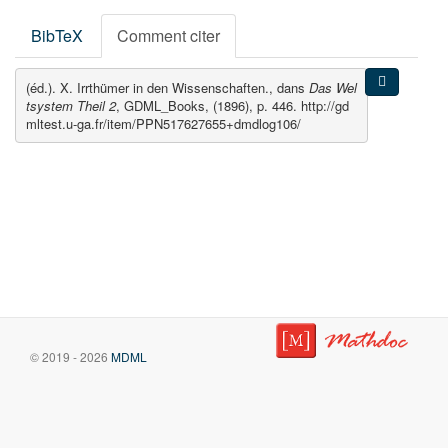
BibTeX
Comment citer
(éd.). X. Irrthümer in den Wissenschaften., dans
Das Wel
tsystem Theil 2
, GDML_Books, (1896), p. 446. http://gd
mltest.u-ga.fr/item/PPN517627655+dmdlog106/
© 2019 - 2026
MDML