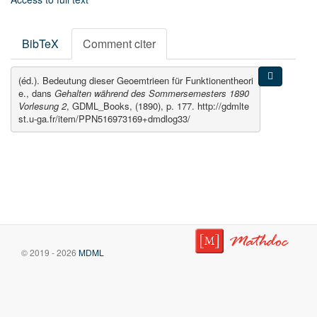
BibTeX
Comment citer
(éd.). Bedeutung dieser Geoemtrieen für Funktionentheori
e., dans
Gehalten während des Sommersemesters 1890
Vorlesung 2
, GDML_Books, (1890), p. 177. http://gdmlte
st.u-ga.fr/item/PPN516973169+dmdlog33/
© 2019 - 2026
MDML