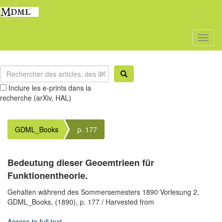
Toggl
naviga
Inclure les e-prints dans la
recherche (arXiv, HAL)
GDML_Books
p. 177
Bedeutung dieser Geoemtrieen für
Funktionentheorie.
Gehalten während des Sommersemesters 1890 Vorlesung 2,
GDML_Books,
(1890),
p. 177
/ Harvested from
Access to full text