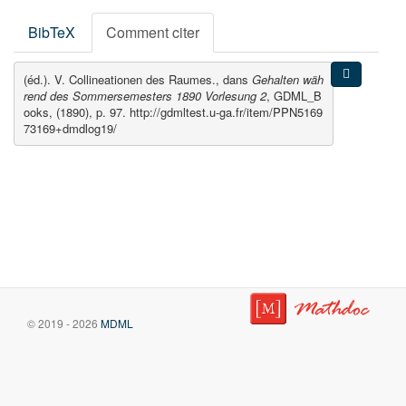
BibTeX
Comment citer
(éd.). V. Collineationen des Raumes., dans
Gehalten wäh
rend des Sommersemesters 1890 Vorlesung 2
, GDML_B
ooks, (1890), p. 97. http://gdmltest.u-ga.fr/item/PPN5169
73169+dmdlog19/
© 2019 - 2026
MDML