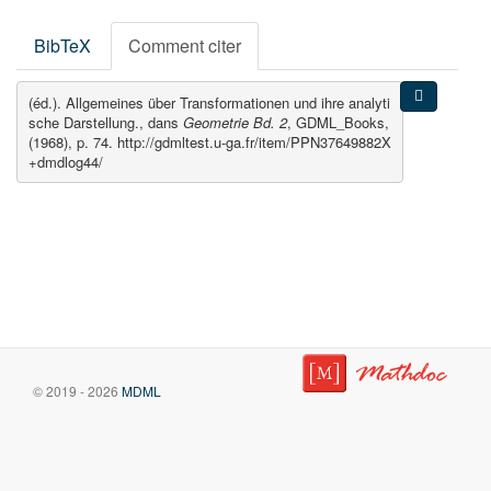
BibTeX
Comment citer
(éd.). Allgemeines über Transformationen und ihre analyti
sche Darstellung., dans
Geometrie Bd. 2
, GDML_Books,
(1968), p. 74. http://gdmltest.u-ga.fr/item/PPN37649882X
+dmdlog44/
© 2019 - 2026
MDML