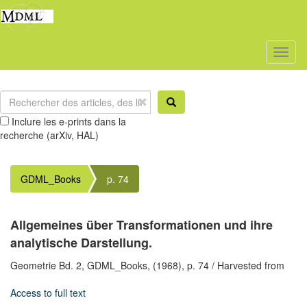
Toggl
naviga
Inclure les e-prints dans la
recherche (arXiv, HAL)
GDML_Books
p. 74
Allgemeines über Transformationen und ihre
analytische Darstellung.
Geometrie Bd. 2,
GDML_Books,
(1968),
p. 74
/ Harvested from
Access to full text