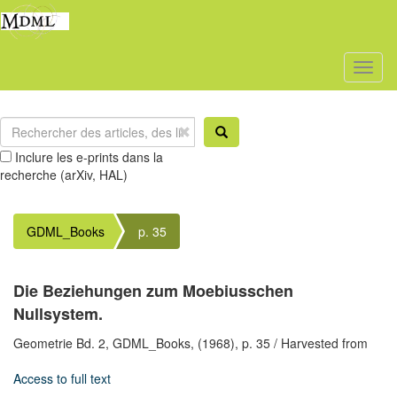
Toggl
naviga
Inclure les e-prints dans la
recherche (arXiv, HAL)
GDML_Books
p. 35
Die Beziehungen zum Moebiusschen
Nullsystem.
Geometrie Bd. 2,
GDML_Books,
(1968),
p. 35
/ Harvested from
Access to full text