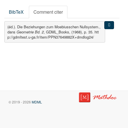
BibTeX
Comment citer
(éd.). Die Beziehungen zum Moebiusschen Nullsystem.,
dans
Geometrie Bd. 2
, GDML_Books, (1968), p. 35. htt
p://gdmltest.u-ga.fr/item/PPN37649882X+dmdlog24/
© 2019 - 2026
MDML