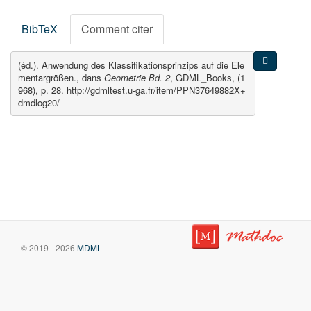
BibTeX
Comment citer
(éd.). Anwendung des Klassifikationsprinzips auf die Ele
mentargrößen., dans
Geometrie Bd. 2
, GDML_Books, (1
968), p. 28. http://gdmltest.u-ga.fr/item/PPN37649882X+
dmdlog20/
© 2019 - 2026
MDML