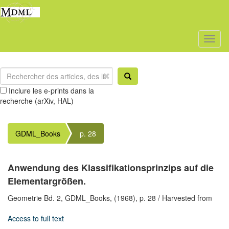
Toggl
naviga
Inclure les e-prints dans la
recherche (arXiv, HAL)
GDML_Books
p. 28
Anwendung des Klassifikationsprinzips auf die
Elementargrößen.
Geometrie Bd. 2,
GDML_Books,
(1968),
p. 28
/ Harvested from
Access to full text