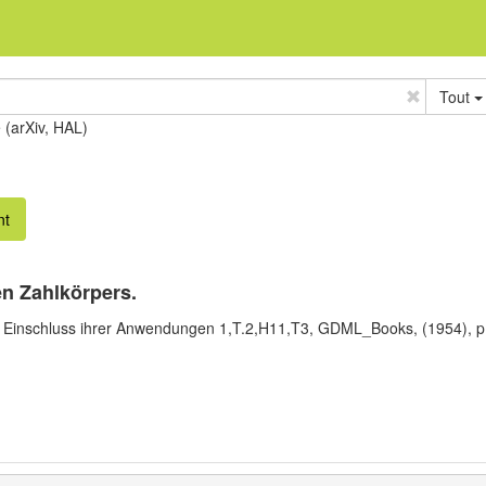
Tout
e (arXiv, HAL)
nt
en Zahlkörpers.
 Einschluss ihrer Anwendungen 1,T.2,H11,T3,
GDML_Books,
(1954),
p