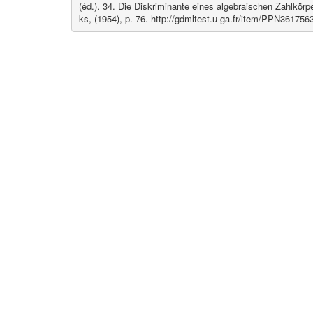
(éd.). 34. Die Diskriminante eines algebraischen Zahlkörp
ks, (1954), p. 76. http://gdmltest.u-ga.fr/item/PPN36175