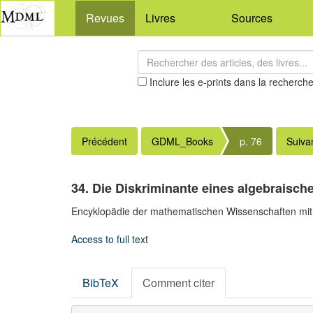
Revues
Livres
Sources
Inclure les e-prints dans la recherch
Précédent
GDML_Books
p. 76
Suiva
34. Die Diskriminante eines algebraisch
Encyklopädie der mathematischen Wissenschaften mit
Access to full text
BibTeX
Comment citer