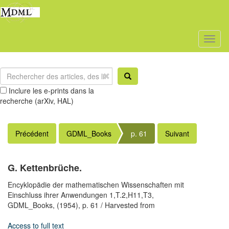
Toggl
naviga
Inclure les e-prints dans la
recherche (arXiv, HAL)
Précédent
GDML_Books
p. 61
Suivant
G. Kettenbrüche.
Encyklopädie der mathematischen Wissenschaften mit
Einschluss ihrer Anwendungen 1,T.2,H11,T3,
GDML_Books,
(1954),
p. 61
/ Harvested from
Access to full text