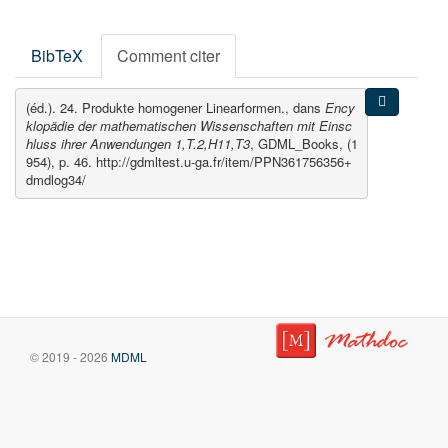
BibTeX
Comment citer
(éd.). 24. Produkte homogener Linearformen., dans
Ency
klopädie der mathematischen Wissenschaften mit Einsc
hluss ihrer Anwendungen 1,T.2,H11,T3
, GDML_Books, (1
954), p. 46. http://gdmltest.u-ga.fr/item/PPN361756356+
dmdlog34/
© 2019 - 2026
MDML