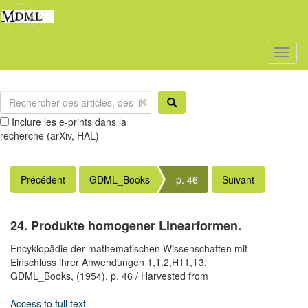
Toggl
naviga
Inclure les e-prints dans la
recherche (arXiv, HAL)
Précédent
GDML_Books
p. 46
Suivant
24. Produkte homogener Linearformen.
Encyklopädie der mathematischen Wissenschaften mit
Einschluss ihrer Anwendungen 1,T.2,H11,T3,
GDML_Books,
(1954),
p. 46
/ Harvested from
Access to full text