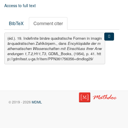
Access to full text
BibTeX
Comment citer
(éd.). 19. Indefinite binäre quadratische Formen in imagin
är-quadratischen Zahlkörpern., dans
Encyklopädie der m
athematischen Wissenschaften mit Einschluss ihrer Anw
endungen 1,T.2,H11,T3
, GDML_Books, (1954), p. 41. htt
p://gdmltest.u-ga.fr/item/PPN361756356+dmdlog29/
© 2019 - 2026
MDML