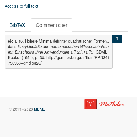
Access to full text
BibTeX
Comment citer
(éd.). 16. Höhere Minima definiter quadratischer Formen.,
dans
Encyklopädie der mathematischen Wissenschaften
mit Einschluss ihrer Anwendungen 1,T.2,H11,T3
, GDML_
Books, (1954), p. 38. http://gdmltest.u-ga.fr/item/PPN361
756356+dmdlog26/
© 2019 - 2026
MDML