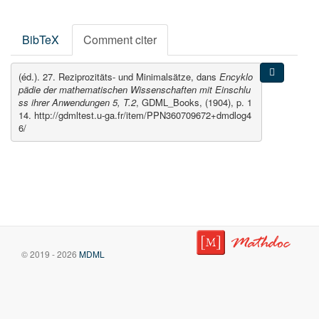
BibTeX
Comment citer
(éd.). 27. Reziprozitäts- und Minimalsätze, dans
Encyklo
pädie der mathematischen Wissenschaften mit Einschlu
ss ihrer Anwendungen 5, T.2
, GDML_Books, (1904), p. 1
14. http://gdmltest.u-ga.fr/item/PPN360709672+dmdlog4
6/
© 2019 - 2026
MDML