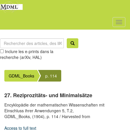
Toggl
naviga
Inclure les e-prints dans la
recherche (arXiv, HAL)
GDML_Books
p. 114
27. Reziprozitäts- und Minimalsätze
Encyklopädie der mathematischen Wissenschaften mit
Einschluss ihrer Anwendungen 5, T.2,
GDML_Books,
(1904),
p. 114
/ Harvested from
Access to full text