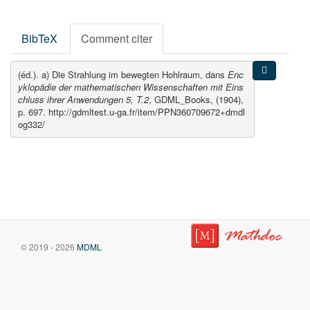
BibTeX
Comment citer
(éd.). a) Die Strahlung im bewegten Hohlraum, dans
Enc
yklopädie der mathematischen Wissenschaften mit Eins
chluss ihrer Anwendungen 5, T.2
, GDML_Books, (1904),
p. 697. http://gdmltest.u-ga.fr/item/PPN360709672+dmdl
og332/
© 2019 - 2026
MDML