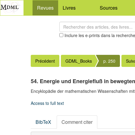
Revues
Livres
Sources
Inclure les e-prints dans la recherch
Précédent
GDML_Books
p. 250
Suiv
54. Energie und Energiefluß in bewegten 
Encyklopädie der mathematischen Wissenschaften mit 
Access to full text
BibTeX
Comment citer