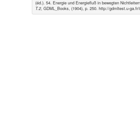
(éd.). 54. Energie und Energiefluß in bewegten Nichtleiter
T.2
, GDML_Books, (1904), p. 250. http://gdmltest.u-ga.