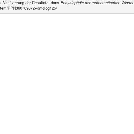
n. Verifizierung der Resultate, dans
Encyklopädie der mathematischen Wissens
fr/item/PPN360709672+dmdlog125/