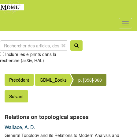
Toggl
naviga
Inclure les e-prints dans la
recherche (arXiv, HAL)
Précédent
GDML_Books
p. [356]-360
Suivant
Relations on topological spaces
Wallace, A. D.
General Topology and its Relations to Modern Analysis and