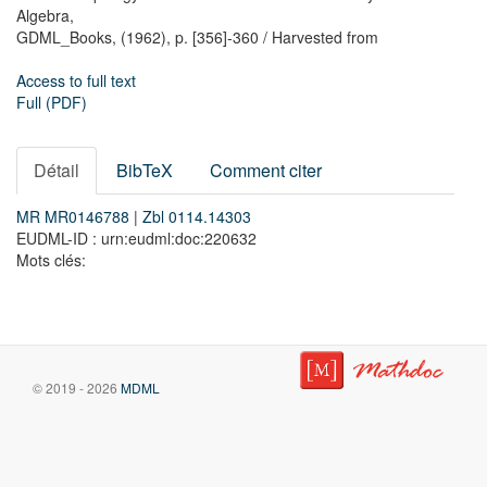
Algebra,
GDML_Books,
(1962),
p. [356]-360
/ Harvested from
Access to full text
Full (PDF)
Détail
BibTeX
Comment citer
MR MR0146788
|
Zbl 0114.14303
EUDML-ID : urn:eudml:doc:220632
Mots clés:
© 2019 - 2026
MDML