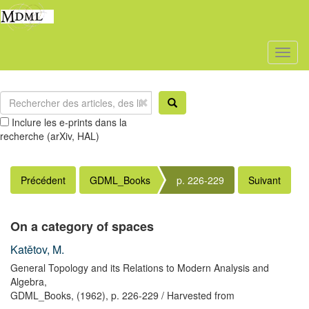
Toggl
naviga
Inclure les e-prints dans la
recherche (arXiv, HAL)
Précédent
GDML_Books
p. 226-229
Suivant
On a category of spaces
Katětov, M.
General Topology and its Relations to Modern Analysis and
Algebra,
GDML_Books,
(1962),
p. 226-229
/ Harvested from