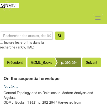
Toggl
naviga
Inclure les e-prints dans la
recherche (arXiv, HAL)
Précédent
GDML_Books
p. 292-294
Suivant
On the sequential envelope
Novák, J.
General Topology and its Relations to Modern Analysis and
Algebra,
GDML_Books,
(1962),
p. 292-294
/ Harvested from