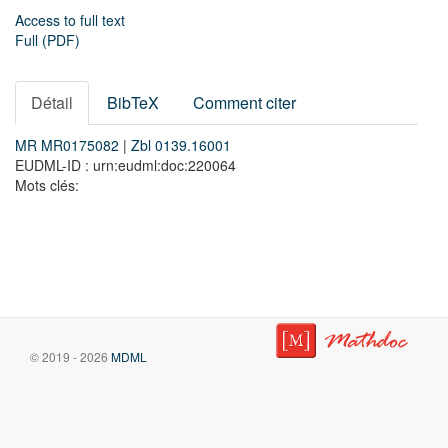
Access to full text
Full (PDF)
Détail
BibTeX
Comment citer
MR MR0175082
|
Zbl 0139.16001
EUDML-ID : urn:eudml:doc:220064
Mots clés:
© 2019 - 2026
MDML